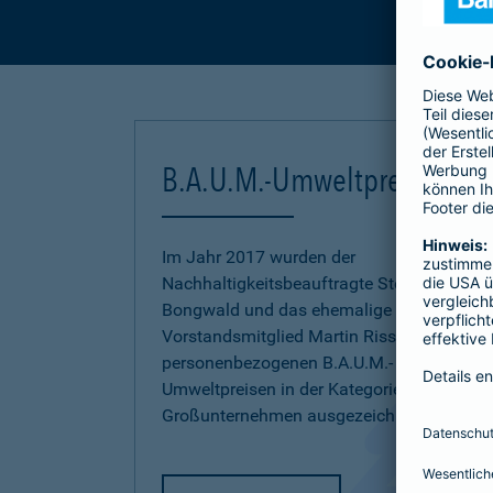
B.A.U.M.-Umweltpreis
Im Jahr 2017 wurden der
Nachhaltigkeitsbeauftragte Stephan
Bongwald und das ehemalige
Vorstandsmitglied Martin Risse mit den
personenbezogenen B.A.U.M.-
Umweltpreisen in der Kategorie
Großunternehmen ausgezeichnet.