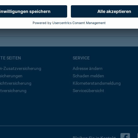
mehr Infos
BTE SEITEN
SERVICE
n-Zusatzversicherung
Adresse ändern
rsicherungen
Schaden melden
ichtversicherung
Kilometerstandsmeldung
tversicherung
Serviceübersicht
B
Bleiben Sie in Kontakt