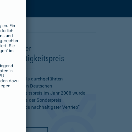
Deutscher
Nachhaltigkeitspreis
Beim erstmals durchgeführten
renommierten Deutschen
Nachhaltigkeitspreis im Jahr 2008 wurde
der Barmenia der Sonderpreis
"Deutschlands nachhaltigster Vertrieb"
verliehen.