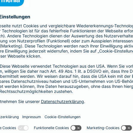
Ökoprofit-Auszeichnung
Die Barmenia wurde mehrfach mit dem
Zertifikat Ökoprofit ausgezeichnet. Der
Zertifizierungsprozess qualifiziert
Unternehmen für einen bewussten
Umgang mit der Umwelt und hilft, Kosten
zu senken.