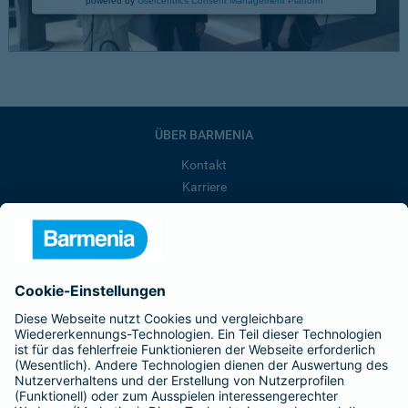
ÜBER BARMENIA
Kontakt
Karriere
Presse
Unternehmen
Anfahrt
Affiliate-Partner werden
Barmenia ist Teil der BarmeniaGothaer
BELIEBTE SEITEN
Kranken-Zusatzversicherung
Tierversicherungen